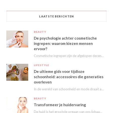
LAATSTE BERICHTEN
BEAUTY
De psychologie achter cosmetische
ingrepen: waarom kiezen mensen
ervoor?
Cosmetische ingrepen zijn de afgelopen decennia steeds populairder geworden. Van kleine behandelingen zoals fillers en…
LIFESTYLE
De ultieme gids voor tijdloze
schoonheid: accessoires die generaties
overleven
In de wereld van schoonheid en mode draait alles om het uitstralen van je persoonlijke…
BEAUTY
Transformeer je huidervaring
De huid is het grootste orgaan van ons lichaam en speelt een essentiële rol in…