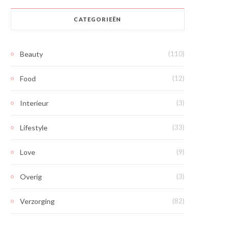
CATEGORIEËN
Beauty
(110)
Food
(12)
Interieur
(3)
Lifestyle
(33)
Love
(9)
Overig
(3)
Verzorging
(82)