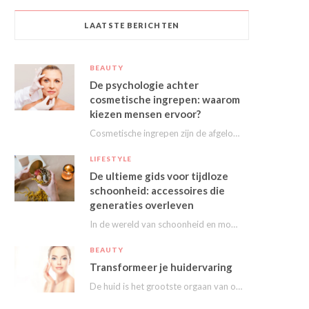
LAATSTE BERICHTEN
BEAUTY
De psychologie achter
cosmetische ingrepen: waarom
kiezen mensen ervoor?
Cosmetische ingrepen zijn de afgelopen decennia steeds populairder geworden. Van kleine behandelingen zoals fillers en…
LIFESTYLE
De ultieme gids voor tijdloze
schoonheid: accessoires die
generaties overleven
In de wereld van schoonheid en mode draait alles om het uitstralen van je persoonlijke…
BEAUTY
Transformeer je huidervaring
De huid is het grootste orgaan van ons lichaam en speelt een essentiële rol in…