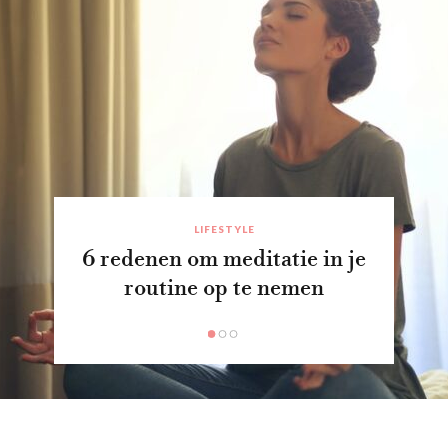
LIFESTYLE
Hoe vaak kun je het best
sporten per week?