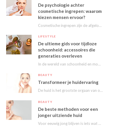
De psychologie achter
cosmetische ingrepen: waarom
kiezen mensen ervoor?
Cosmetische ingrepen zijn de afgelopen decennia steeds populairder geworden. Van kleine behandelingen zoals fillers en…
LIFESTYLE
De ultieme gids voor tijdloze
schoonheid: accessoires die
generaties overleven
In de wereld van schoonheid en mode draait alles om het uitstralen van je persoonlijke…
BEAUTY
Transformeer je huidervaring
De huid is het grootste orgaan van ons lichaam en speelt een essentiële rol in…
BEAUTY
De beste methoden voor een
jonger uitziende huid
Voor eeuwig jong blijven is iets wat we stiekem eigenlijk allemaal wel willen. Nu kunnen…