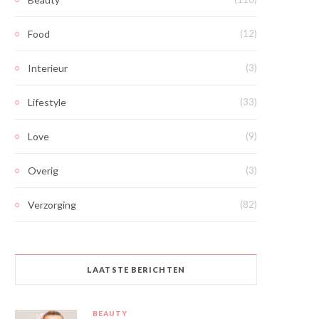
Food
(12)
Interieur
(3)
Lifestyle
(33)
Love
(9)
Overig
(3)
Verzorging
(82)
LAATSTE BERICHTEN
BEAUTY