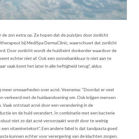
 de zon extra op. Ze hopen dat de puistjes door zonlicht
therapeut bij MediSpa DermaClinic, waarschuwt dat zonlicht
gerd. Door zonlicht wordt de huidteint donkerder waardoor de
emt echter niet af. Ook een zonnebankkuur is niet aan te
ar vaak komt het later in alle heftigheid terug”, aldus
nog meer onwaarheden over acné. Veenema: “Doordat er veel
ren verkeerd met de huidaandoening om. Ook krijgen mensen
 Vaak ontstaat acné door een verandering in de
ctie en de huid verandert. In combinatie met een bacterie
soluut niet zo dat acné veroorzaakt wordt door te weinig
 een vitaminetekort”. Een andere fabel is dat tandpasta goed
asta kunnen echter voor verergering van de klachten zorgen.