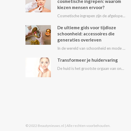
cosmetische ingrepen: waarom
kiezen mensen ervoor?
Cosmetische ingrepen zijn de afgelopen decennia steeds populairder geworden. Van kleine behandelingen zoals fillers en…
De ultieme gids voor tijdloze
schoonheid: accessoires die
generaties overleven
In de wereld van schoonheid en mode draait alles om het uitstralen van je persoonlijke…
Transformeer je huidervaring
De huid is het grootste orgaan van ons lichaam en speelt een essentiële rol in…
© 2022 Beautynieuws.nl | Alle rechten voorbehouden.