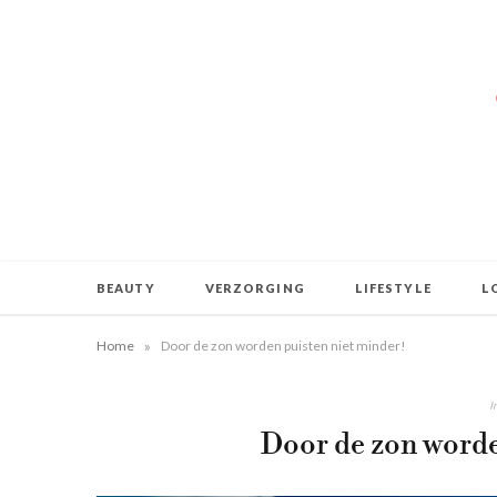
BEAUTY
VERZORGING
LIFESTYLE
L
»
Home
Door de zon worden puisten niet minder!
I
Door de zon worde