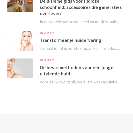
De ultieme gids voor tijdloze
schoonheid: accessoires die generaties
overleven
In de wereld van schoonheid en mode draait alles om het uitstralen van je persoonlijke…
BEAUTY
Transformeer je huidervaring
De huid is het grootste orgaan van ons lichaam en speelt een essentiële rol in…
BEAUTY
De beste methoden voor een jonger
uitziende huid
Voor eeuwig jong blijven is iets wat we stiekem eigenlijk allemaal wel willen. Nu kunnen…