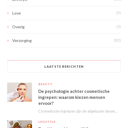
Love
(9)
Overig
(3)
Verzorging
(82)
LAATSTE BERICHTEN
BEAUTY
De psychologie achter cosmetische
ingrepen: waarom kiezen mensen
ervoor?
Cosmetische ingrepen zijn de afgelopen decennia steeds populairder geworden. Van kleine behandelingen zoals fillers en…
LIFESTYLE