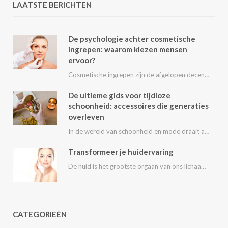
LAATSTE BERICHTEN
De psychologie achter cosmetische
ingrepen: waarom kiezen mensen
ervoor?
Cosmetische ingrepen zijn de afgelopen decennia steeds populairder geworden. Van kleine behandelingen zoals fillers en…
De ultieme gids voor tijdloze
schoonheid: accessoires die generaties
overleven
In de wereld van schoonheid en mode draait alles om het uitstralen van je persoonlijke…
Transformeer je huidervaring
De huid is het grootste orgaan van ons lichaam en speelt een essentiële rol in…
CATEGORIEËN