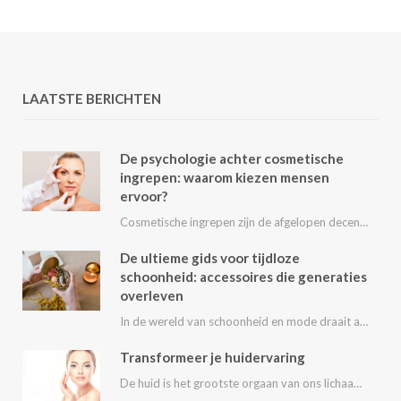
LAATSTE BERICHTEN
De psychologie achter cosmetische
ingrepen: waarom kiezen mensen
ervoor?
Cosmetische ingrepen zijn de afgelopen decennia steeds populairder geworden. Van kleine behandelingen zoals fillers en…
De ultieme gids voor tijdloze
schoonheid: accessoires die generaties
overleven
In de wereld van schoonheid en mode draait alles om het uitstralen van je persoonlijke…
Transformeer je huidervaring
De huid is het grootste orgaan van ons lichaam en speelt een essentiële rol in…