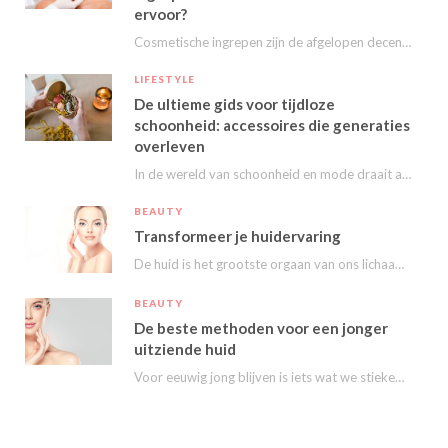
ervoor?
Cosmetische ingrepen zijn de afgelopen decennia steeds populairder geworden. Van kleine behandelingen zoals fillers en…
LIFESTYLE
De ultieme gids voor tijdloze
schoonheid: accessoires die generaties
overleven
In de wereld van schoonheid en mode draait alles om het uitstralen van je persoonlijke…
BEAUTY
Transformeer je huidervaring
De huid is het grootste orgaan van ons lichaam en speelt een essentiële rol in…
BEAUTY
De beste methoden voor een jonger
uitziende huid
Voor eeuwig jong blijven is iets wat we stiekem eigenlijk allemaal wel willen. Nu kunnen…