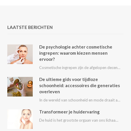
LAATSTE BERICHTEN
De psychologie achter cosmetische
ingrepen: waarom kiezen mensen
ervoor?
Cosmetische ingrepen zijn de afgelopen decennia steeds populairder geworden. Van kleine behandelingen zoals fillers en…
De ultieme gids voor tijdloze
schoonheid: accessoires die generaties
overleven
In de wereld van schoonheid en mode draait alles om het uitstralen van je persoonlijke…
Transformeer je huidervaring
De huid is het grootste orgaan van ons lichaam en speelt een essentiële rol in…