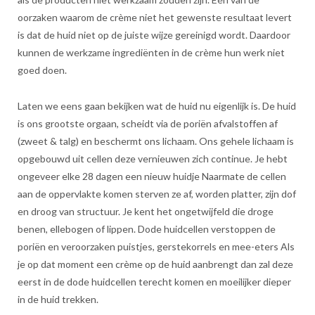
oorzaken waarom de crème niet het gewenste resultaat levert
is dat de huid niet op de juiste wijze gereinigd wordt. Daardoor
kunnen de werkzame ingrediënten in de crème hun werk niet
goed doen.
Laten we eens gaan bekijken wat de huid nu eigenlijk is. De huid
is ons grootste orgaan, scheidt via de poriën afvalstoffen af
(zweet & talg) en beschermt ons lichaam. Ons gehele lichaam is
opgebouwd uit cellen deze vernieuwen zich continue. Je hebt
ongeveer elke 28 dagen een nieuw huidje Naarmate de cellen
aan de oppervlakte komen sterven ze af, worden platter, zijn dof
en droog van structuur. Je kent het ongetwijfeld die droge
benen, ellebogen of lippen. Dode huidcellen verstoppen de
poriën en veroorzaken puistjes, gerstekorrels en mee-eters Als
je op dat moment een crème op de huid aanbrengt dan zal deze
eerst in de dode huidcellen terecht komen en moeilijker dieper
in de huid trekken.