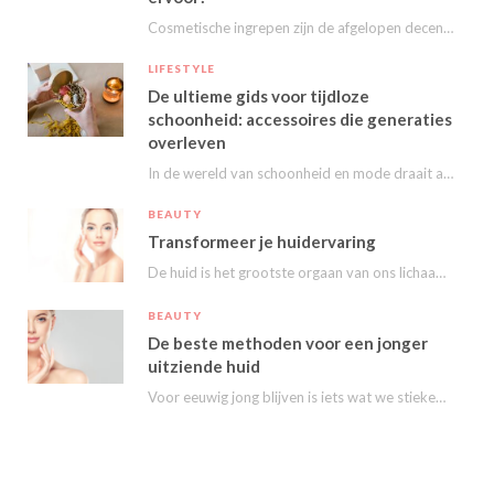
Cosmetische ingrepen zijn de afgelopen decennia steeds populairder geworden. Van kleine behandelingen zoals fillers en…
LIFESTYLE
De ultieme gids voor tijdloze
schoonheid: accessoires die generaties
overleven
In de wereld van schoonheid en mode draait alles om het uitstralen van je persoonlijke…
BEAUTY
Transformeer je huidervaring
De huid is het grootste orgaan van ons lichaam en speelt een essentiële rol in…
BEAUTY
De beste methoden voor een jonger
uitziende huid
Voor eeuwig jong blijven is iets wat we stiekem eigenlijk allemaal wel willen. Nu kunnen…