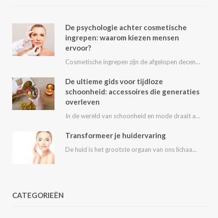
De psychologie achter cosmetische
ingrepen: waarom kiezen mensen
ervoor?
Cosmetische ingrepen zijn de afgelopen decennia steeds populairder geworden. Van kleine behandelingen zoals fillers en…
De ultieme gids voor tijdloze
schoonheid: accessoires die generaties
overleven
In de wereld van schoonheid en mode draait alles om het uitstralen van je persoonlijke…
Transformeer je huidervaring
De huid is het grootste orgaan van ons lichaam en speelt een essentiële rol in…
CATEGORIEËN