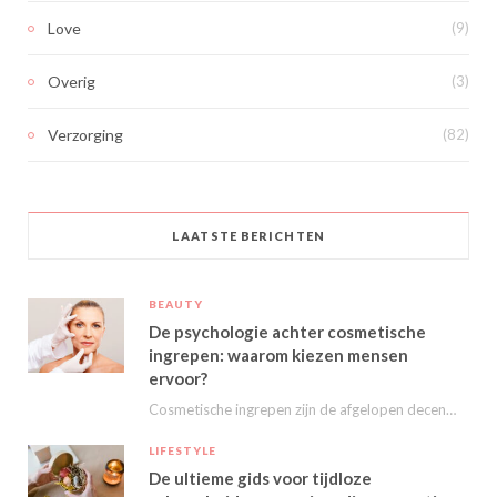
Love
(9)
Overig
(3)
Verzorging
(82)
LAATSTE BERICHTEN
BEAUTY
De psychologie achter cosmetische
ingrepen: waarom kiezen mensen
ervoor?
Cosmetische ingrepen zijn de afgelopen decennia steeds populairder geworden. Van kleine behandelingen zoals fillers en…
LIFESTYLE
De ultieme gids voor tijdloze