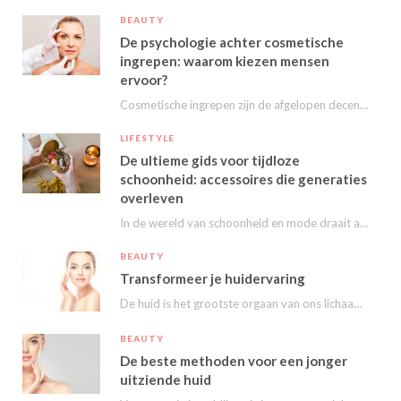
BEAUTY
De psychologie achter cosmetische
ingrepen: waarom kiezen mensen
ervoor?
Cosmetische ingrepen zijn de afgelopen decennia steeds populairder geworden. Van kleine behandelingen zoals fillers en…
LIFESTYLE
De ultieme gids voor tijdloze
schoonheid: accessoires die generaties
overleven
In de wereld van schoonheid en mode draait alles om het uitstralen van je persoonlijke…
BEAUTY
Transformeer je huidervaring
De huid is het grootste orgaan van ons lichaam en speelt een essentiële rol in…
BEAUTY
De beste methoden voor een jonger
uitziende huid