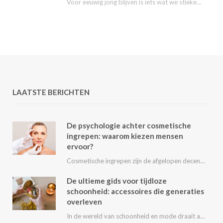
Voor eeuwig jong blijven is iets wat we stiekem eigenlijk allemaal wel willen. Nu kunnen…
LAATSTE BERICHTEN
De psychologie achter cosmetische
ingrepen: waarom kiezen mensen
ervoor?
Cosmetische ingrepen zijn de afgelopen decennia steeds populairder geworden. Van kleine behandelingen zoals fillers en…
De ultieme gids voor tijdloze
schoonheid: accessoires die generaties
overleven
In de wereld van schoonheid en mode draait alles om het uitstralen van je persoonlijke…