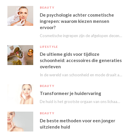
BEAUTY
De psychologie achter cosmetische
ingrepen: waarom kiezen mensen
ervoor?
Cosmetische ingrepen zijn de afgelopen decennia steeds populairder geworden. Van kleine behandelingen zoals fillers en…
LIFESTYLE
De ultieme gids voor tijdloze
schoonheid: accessoires die generaties
overleven
In de wereld van schoonheid en mode draait alles om het uitstralen van je persoonlijke…
BEAUTY
Transformeer je huidervaring
De huid is het grootste orgaan van ons lichaam en speelt een essentiële rol in…
BEAUTY
De beste methoden voor een jonger
uitziende huid