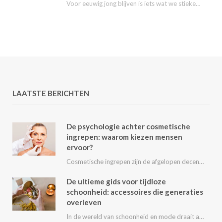
Voor eeuwig jong blijven is iets wat we stiekem eigenlijk allemaal wel willen. Nu kunnen…
LAATSTE BERICHTEN
De psychologie achter cosmetische
ingrepen: waarom kiezen mensen
ervoor?
Cosmetische ingrepen zijn de afgelopen decennia steeds populairder geworden. Van kleine behandelingen zoals fillers en…
De ultieme gids voor tijdloze
schoonheid: accessoires die generaties
overleven
In de wereld van schoonheid en mode draait alles om het uitstralen van je persoonlijke…