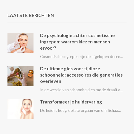
LAATSTE BERICHTEN
De psychologie achter cosmetische
ingrepen: waarom kiezen mensen
ervoor?
Cosmetische ingrepen zijn de afgelopen decennia steeds populairder geworden. Van kleine behandelingen zoals fillers en…
De ultieme gids voor tijdloze
schoonheid: accessoires die generaties
overleven
In de wereld van schoonheid en mode draait alles om het uitstralen van je persoonlijke…
Transformeer je huidervaring
De huid is het grootste orgaan van ons lichaam en speelt een essentiële rol in…