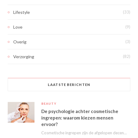
Lifestyle
(33)
Love
(9)
Overig
(3)
Verzorging
(82)
LAATSTE BERICHTEN
BEAUTY
De psychologie achter cosmetische
ingrepen: waarom kiezen mensen
ervoor?
Cosmetische ingrepen zijn de afgelopen decennia steeds populairder geworden. Van kleine behandelingen zoals fillers en…