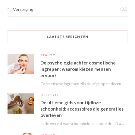
Verzorging
(82)
LAATSTE BERICHTEN
BEAUTY
De psychologie achter cosmetische
ingrepen: waarom kiezen mensen
ervoor?
Cosmetische ingrepen zijn de afgelopen decennia steeds populairder geworden. Van kleine behandelingen zoals fillers en…
LIFESTYLE
De ultieme gids voor tijdloze
schoonheid: accessoires die generaties
overleven
In de wereld van schoonheid en mode draait alles om het uitstralen van je persoonlijke…
BEAUTY