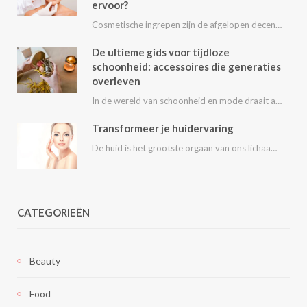
ervoor?
Cosmetische ingrepen zijn de afgelopen decennia steeds populairder geworden. Van kleine behandelingen zoals fillers en…
De ultieme gids voor tijdloze
schoonheid: accessoires die generaties
overleven
In de wereld van schoonheid en mode draait alles om het uitstralen van je persoonlijke…
Transformeer je huidervaring
De huid is het grootste orgaan van ons lichaam en speelt een essentiële rol in…
CATEGORIEËN
Beauty
Food